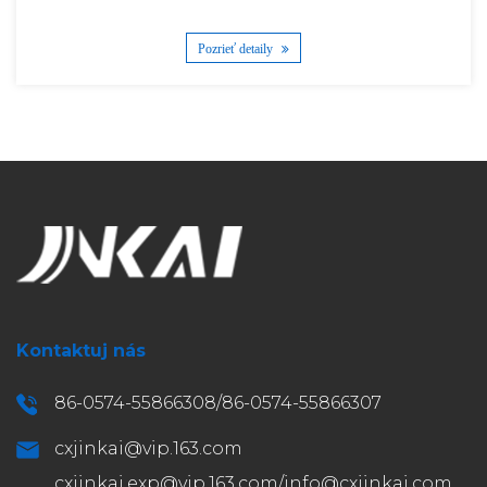
Pozrieť detaily
Kontaktuj nás
86-0574-55866308/86-0574-55866307
cxjinkai@vip.163.com
cxjinkai.exp@vip.163.com
/
info@cxjinkai.com